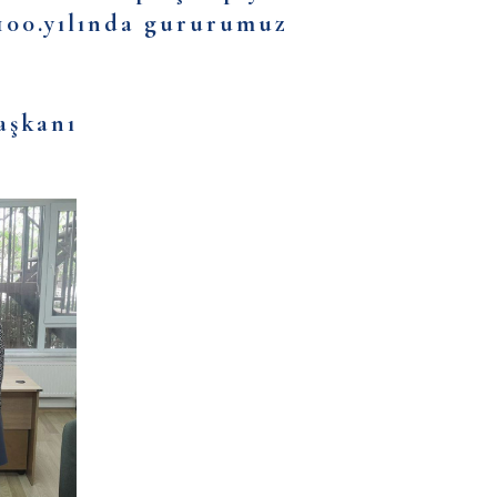
 100.yılında gururumuz
aşkanı