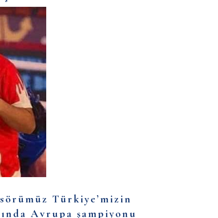
ksörümüz Türkiye’mizin
sında Avrupa şampiyonu