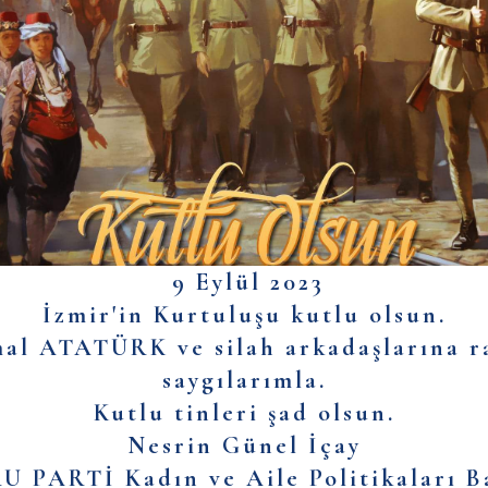
9 Eylül 2023
İzmir'in Kurtuluşu kutlu olsun.
al ATATÜRK ve silah arkadaşlarına r
saygılarımla.
Kutlu tinleri şad olsun.
Nesrin Günel İçay
 PARTİ Kadın ve Aile Politikaları B