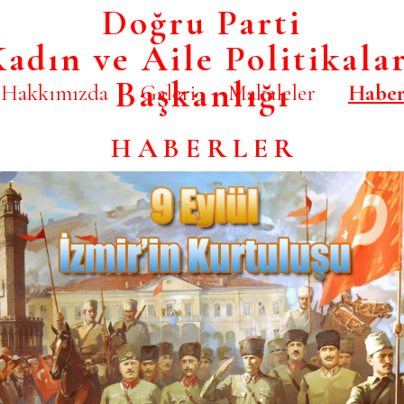
Doğru Parti
adın ve Aile Politikala
Başkanlığı
Hakkımızda
Galeri
Makaleler
Haber
H A B E R L E R