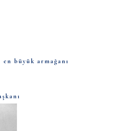
e en büyük armağanı
aşkanı