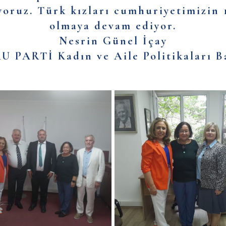
yoruz. Türk kızları cumhuriyetimizin
olmaya devam ediyor.
Nesrin Günel İçay
 PARTİ Kadın ve Aile Politikaları B