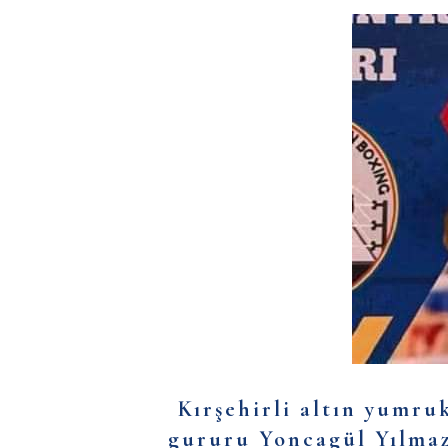
Kırşehirli altın yumr
gururu Yoncagül Yılma