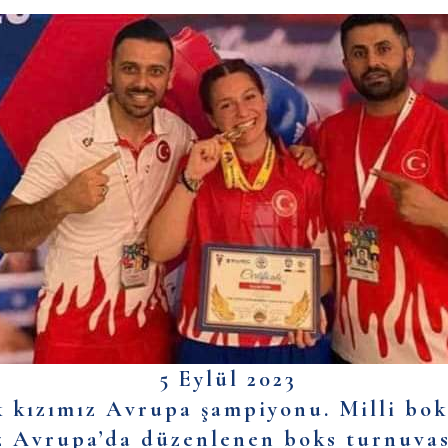
5 Eylül 2023
uk kızımız Avrupa şampiyonu. Milli bo
z Avrupa’da düzenlenen boks turnuva